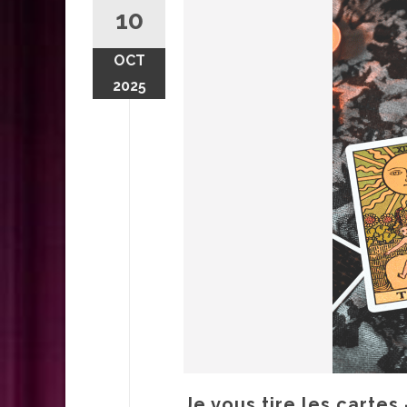
10
OCT
2025
Je vous tire les carte