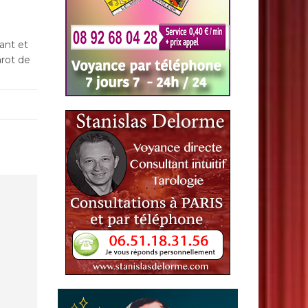
yant et
arot de