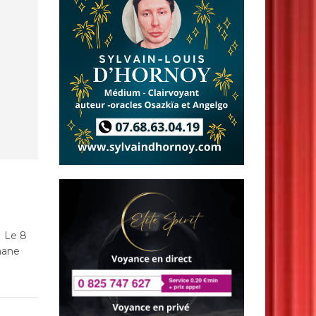
t Le 8
phane