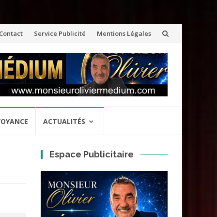
ler
Contact
Service Publicité
Mentions Légales
u
ontenu
VOYANCE
ACTUALITÉS
Espace Publicitaire