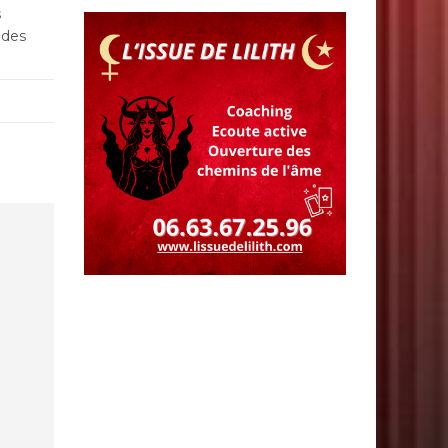
s
t des