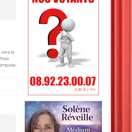
vers la
choix
s’impose