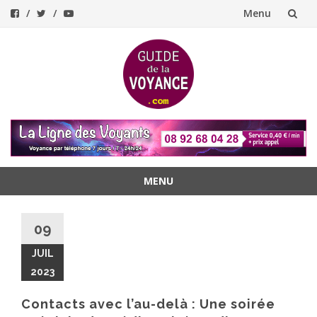
Menu
Aller
au
contenu
MENU
Aller
au
09
contenu
JUIL
2023
Contacts avec l’au-delà : Une soirée