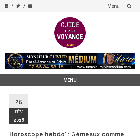
Menu
Aller
au
contenu
MENU
Aller
au
25
contenu
FÉV
2018
Horoscope hebdo’ : Gémeaux comme