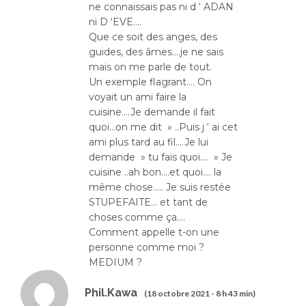
ne connaissais pas ni d ‘ ADAN
ni D ‘EVE….
Que ce soit des anges, des
guides, des âmes….je ne sais
mais on me parle de tout.
Un exemple flagrant…. On
voyait un ami faire la
cuisine….Je demande il fait
quoi…on me dit » ..Puis j ‘ ai cet
ami plus tard au fil….Je lui
demande » tu fais quoi…. » Je
cuisine ..ah bon….et quoi…. la
même chose….. Je suis restée
STUPEFAITE… et tant de
choses comme ça….
Comment appelle t-on une
personne comme moi ?
MEDIUM ?
Phil.Kawa
(18 octobre 2021 - 8 h 43 min)