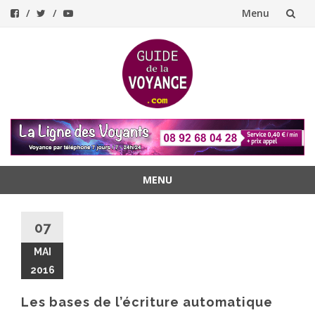
Menu
Aller
au
contenu
MENU
Aller
au
07
contenu
MAI
2016
Les bases de l’écriture automatique