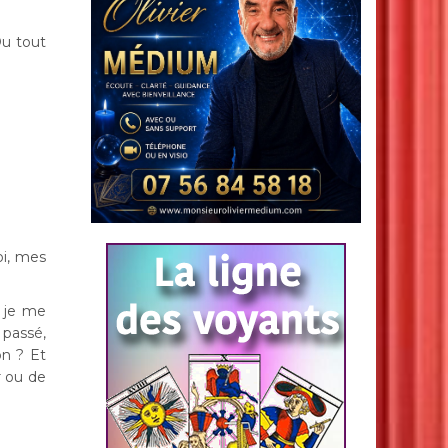
Ou tout
oi, mes
, je me
passé,
on ? Et
r ou de