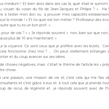
 oui médium ! Et bien alors dans ses cas là, quel était le surno
cousin du voisin du fils de Jean-Jacques et Philipe ? » . Ha 
diée à tester mon don ou à prouver mes capacités extrasensorie
out le monde ! « Et toi quel est ton métier ? Professeur des éco
suite que tu es un bon prof.. ».
pour de vrai ? » « Je réponds souvent « non, bien sur que non,
 depuis plus de 10 ans maintenant. »
sur la voyance. Ce sont ceux que je préfère avec les butés. 
ela fonctionne chez moi ? … On peut réellement échanger s
ronter et du coup avancer sur ses idées.
e choses négatives, mais c’était le thème de l’article les « pré
tre chose.
une passion, une mission de vie et c’est cela qui me fais vi
nsultants et c’est grâce à eux et à tout cela que je prends tou
coup de recul, de légèreté et je réponds souvent avec de l’