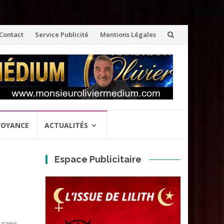
ler
Contact
Service Publicité
Mentions Légales
u
ontenu
VOYANCE
ACTUALITÉS
Espace Publicitaire