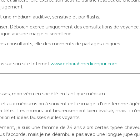
e et sincère, elle exerce son activité dans le respect de chacun,
 jugement.
st une médium auditive, sensitive et par flashs.
iser, Déborah exerce uniquement des consultations de voyance. 
tique aucune magie ni sorcellerie.
es consultants, elle des moments de partages uniques.
fos sur son site Internet
www.deborahmediumpur.com
cocasses, mon vécu en société en tant que médium …
s et aux médiums on à souvent cette image d’une femme âgée
 la tête… Les mœurs ont heureusement bien évolué, mais il n’e
ori et idées fausses sur les voyants.
ement, je suis une femme de 34 ans alors certes typée cheve
us l’accorde, mais je ne déambule pas avec une longue jupe qui