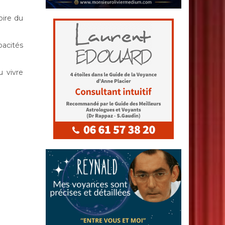
oire du
pacités
u vivre