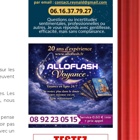
ur les
euvent
es. Les
, nous
e pense
oir pas
avec un