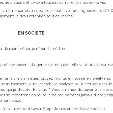
 de pratique et ce sera toujours comme cela toute ma vie.
urs même parfois un peu trop. Faut-il voir des signes en tout ? 
ellement, je dirais attention tout de même.
EN SOCIETE
mande mon métier, je réponds médium.
 se décomposent du genre : « mon dieu elle va tout voir sur m
j’en ai fais mon métier. Croyez moi qu’en soirée en week-end
cun moment je ne cherche à analyser ou à creuser dans le 
ec qui je discute. Et vous ? Vous amenez du travail à la mais
 se remettent en route je ne me permets jamais d’interveni
demande pas.
Là il veulent tout savoir. Stop ! Je suis en mode « vie perso ».