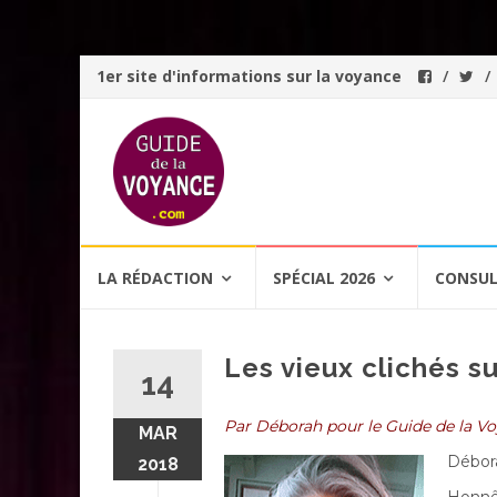
1er site d'informations sur la voyance
Aller
LA RÉDACTION
SPÉCIAL 2026
CONSUL
au
contenu
Les vieux clichés s
14
Par Déborah pour le Guide de la V
MAR
Débor
2018