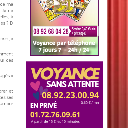
m de ma
! Je ne
lles, à
les ? D
 non je
Comment
ur des
jugés »
brer et
tes ses
humour