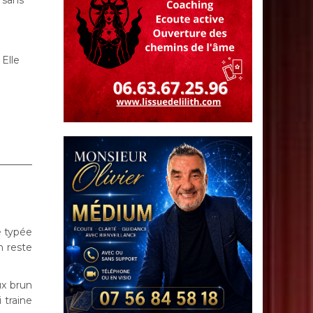
 sans
Elle
 typée
n reste
ux brun
 traine