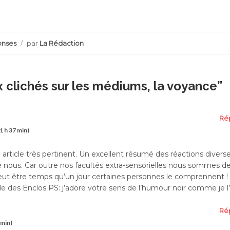
r
onses
/
par
La Rédaction
x clichés sur les médiums, la voyance
”
Ré
11 h 37 min)
rticle très pertinent. Un excellent résumé des réactions diverse
ré nous. Car outre nos facultés extra-sensorielles nous sommes d
t peut être temps qu’un jour certaines personnes le comprennent !
 des Enclos PS: j’adore votre sens de l’humour noir comme je l
Ré
 min)