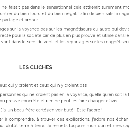
n ne faisait pas dans le sensationnel cela attirerait surement m
trer du bien lourd et du bien négatif afin de bien salir l’imag
e partage et amour.
ages sur la voyance pas sur les magnétiseurs ou autre qui dev
ecte pour la société car de plus en plus prouvé et utilisé dans le
s vont dans le sens du vent et les reportages sur les magnétiseu
LES CLICHES
ux qui y croient et ceux qui n y croient pas.
 personnes qui ne croient pas en la voyance, quelle qu’en soit la
ou preuve concrète et rien ne peut les faire changer d’avis.
ai un beau frère cartésien voir buté ! Et je l’adore !
er à comprendre, à trouver des explications, j’adore nos échan
au, plutôt terre à terre. Je remets toujours mon don et mes ca