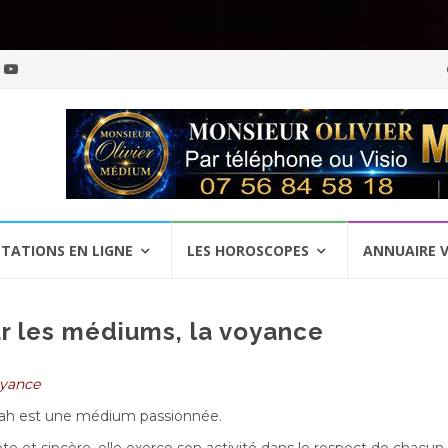
Al
a
c
TATIONS EN LIGNE
LES HOROSCOPES
ANNUAIRE 
ur les médiums, la voyance
oyance
ah est une médium passionnée.