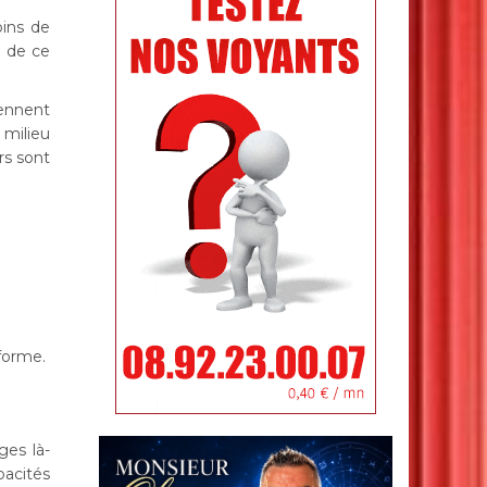
oins de
e de ce
iennent
 milieu
rs sont
 forme.
ges là-
pacités