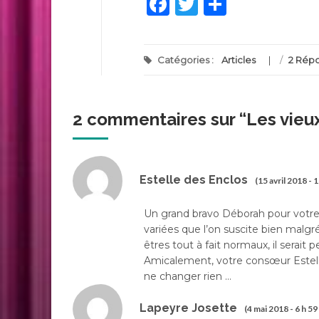
Facebook
Twitter
Partage
Catégories :
Articles
/
2 Rép
2 commentaires sur “
Les vieu
Estelle des Enclos
(15 avril 2018 - 
Un grand bravo Déborah pour votre a
variées que l’on suscite bien malg
êtres tout à fait normaux, il serai
Amicalement, votre consœur Estelle
ne changer rien …
Lapeyre Josette
(4 mai 2018 - 6 h 59