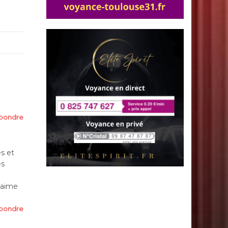
pondre
s et
es
’aime
pondre