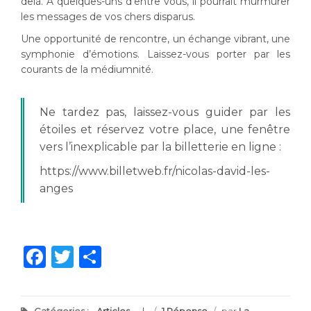
delà. À quelques-uns d’entre vous, il pourrait murmurer
les messages de vos chers disparus.
Une opportunité de rencontre, un échange vibrant, une
symphonie d’émotions. Laissez-vous porter par les
courants de la médiumnité.
Ne tardez pas, laissez-vous guider par les
étoiles et réservez votre place, une fenêtre
vers l’inexplicable par la billetterie en ligne :
https://www.billetweb.fr/nicolas-david-les-
anges
Facebook
Twitter
Partager
Catégories :
Articles
/
1 Réponse
/
par
La