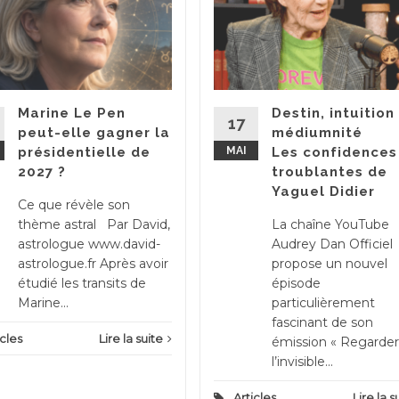
Marine Le Pen
Destin, intuition
17
peut-elle gagner la
médiumnité
présidentielle de
MAI
Les confidences
2027 ?
troublantes de
Yaguel Didier
Ce que révèle son
thème astral Par David,
La chaîne YouTube
astrologue www.david-
Audrey Dan Officiel
astrologue.fr Après avoir
propose un nouvel
étudié les transits de
épisode
Marine...
particulièrement
fascinant de son
icles
Lire la suite
émission « Regarder
l’invisible...
Articles
Lire la s