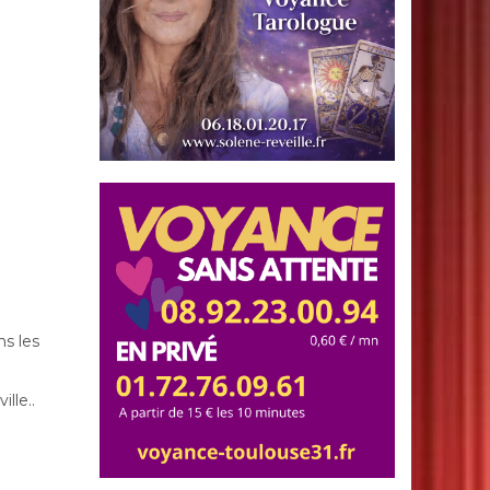
s les
lle..