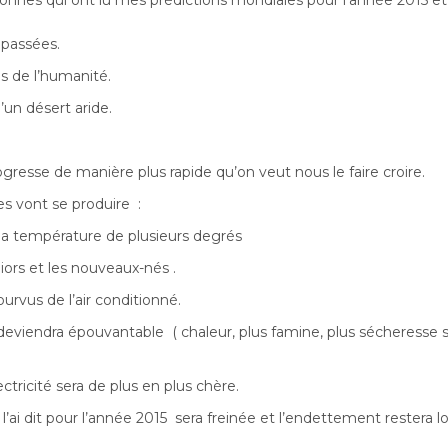
sonnes qui ont lu mes prédictions mondiales pour l’année 2015 et
 passées.
s de l’humanité.
’un désert aride.
resse de manière plus rapide qu’on veut nous le faire croire.
s vont se produire :
a température de plusieurs degrés
iors et les nouveaux-nés .
urvus de l’air conditionné.
é deviendra épouvantable ( chaleur, plus famine, plus sécheresse 
ectricité sera de plus en plus chère.
ai dit pour l’année 2015 sera freinée et l’endettement restera l