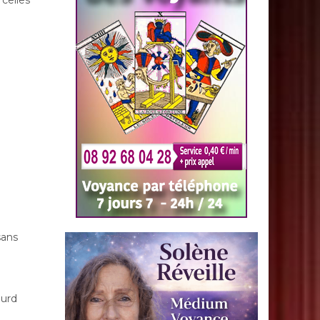
 celles
sans
ourd