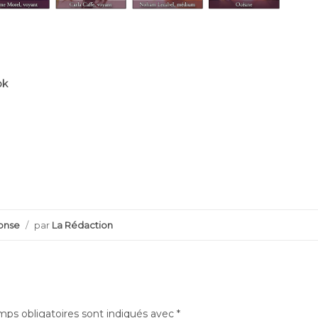
ok
r
onse
/
par
La Rédaction
ps obligatoires sont indiqués avec
*