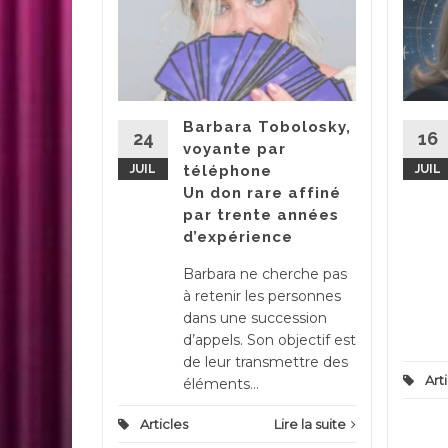
’une voix
e la
s de la
Barbara Tobolosky,
24
16
rpétuelle
voyante par
es
JUIL
téléphone
JUIL
ides
Un don rare affiné
is avec le
par trente années
d’expérience
Barbara ne cherche pas
ire la suite
à retenir les personnes
dans une succession
d’appels. Son objectif est
de leur transmettre des
Art
éléments...
Articles
Lire la suite