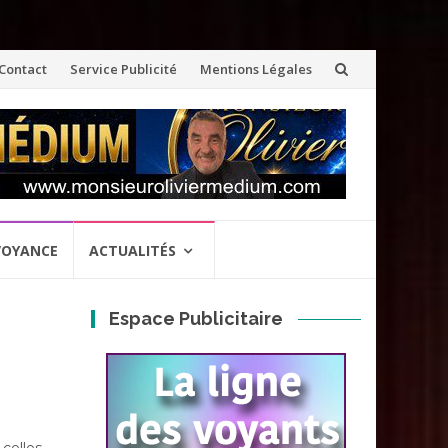
ler
Contact
Service Publicité
Mentions Légales
u
ontenu
VOYANCE
ACTUALITÉS
Espace Publicitaire