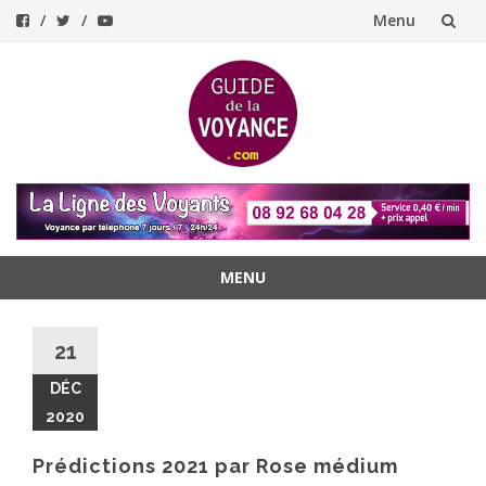
Menu
Aller
au
contenu
MENU
Aller
au
21
contenu
DÉC
2020
Prédictions 2021 par Rose médium