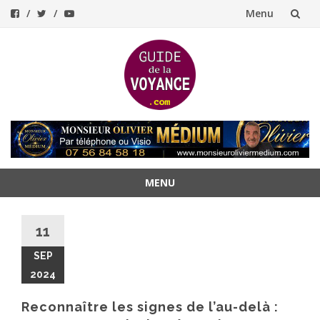
Menu
Aller
au
contenu
MENU
Aller
au
11
contenu
SEP
2024
Reconnaître les signes de l’au-delà :