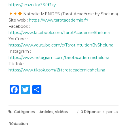
https://amzn.to/3Sfd3zy
Nathalie MENDES (Tarot Académie by Sheluna)
Site web :
https://www.tarotacademie.fr/
Facebook :
https://www.facebook.com/TarotAcademieSheluna
YouTube :
https://www.youtube.com/c/TarotIntuitionBySheluna
Instagram :
https://www.instagram.com/tarotacademiesheluna
Tik-Tok :
https://www.tiktok.com/@tarotacademiesheluna
Facebook
Twitter
Partager
Catégories :
Articles
,
Vidéos
/
0 Réponse
/
par
La
Rédaction