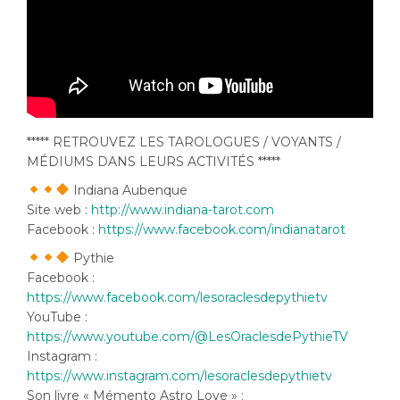
***** RETROUVEZ LES TAROLOGUES / VOYANTS /
MÉDIUMS DANS LEURS ACTIVITÉS *****
Indiana Aubenque
Site web :
http://www.indiana-tarot.com
Facebook :
https://www.facebook.com/indianatarot
Pythie
Facebook :
https://www.facebook.com/lesoraclesdepythietv
YouTube :
https://www.youtube.com/@LesOraclesdePythieTV
Instagram :
https://www.instagram.com/lesoraclesdepythietv
Son livre « Mémento Astro Love » :