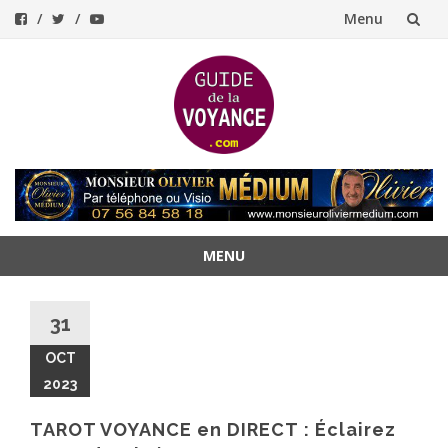
Menu
Aller
au
contenu
MENU
Aller
au
31
contenu
OCT
2023
TAROT VOYANCE en DIRECT : Éclairez