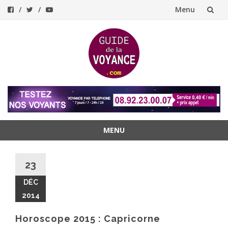
Menu
Aller
au
contenu
MENU
Aller
au
23
contenu
DÉC
2014
Horoscope 2015 : Capricorne