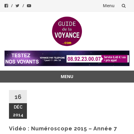
Menu
Aller
au
contenu
MENU
Aller
au
16
contenu
DÉC
2014
Vidéo : Numéroscope 2015 – Année 7