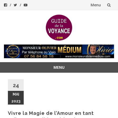
Menu
Aller
au
contenu
MENU
Aller
au
24
contenu
MAI
2023
Vivre la Magie de l’Amour en tant