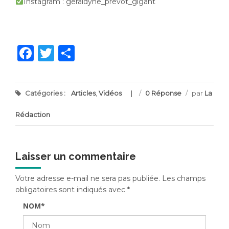
Instagram : geraldyne_prevot_gigant
Facebook
Twitter
Partager
Catégories :
Articles
,
Vidéos
/
0 Réponse
/
par
La
Rédaction
Laisser un commentaire
Votre adresse e-mail ne sera pas publiée.
Les champs
obligatoires sont indiqués avec
*
NOM
*