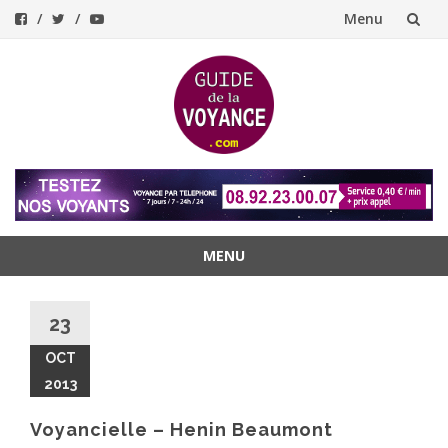
Menu
Aller
au
contenu
MENU
Aller
au
23
contenu
OCT
2013
Voyancielle – Henin Beaumont