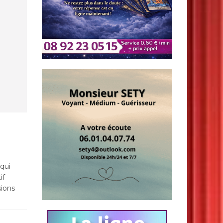
qui
if
sions