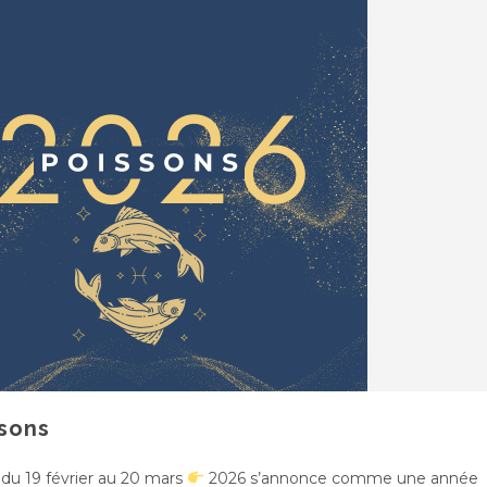
sons
 du 19 février au 20 mars
2026 s’annonce comme une année