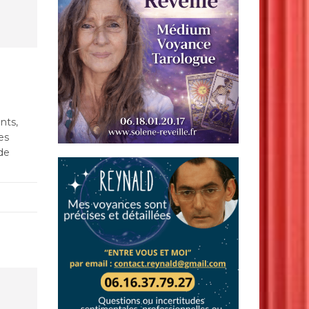
nts,
es
 de