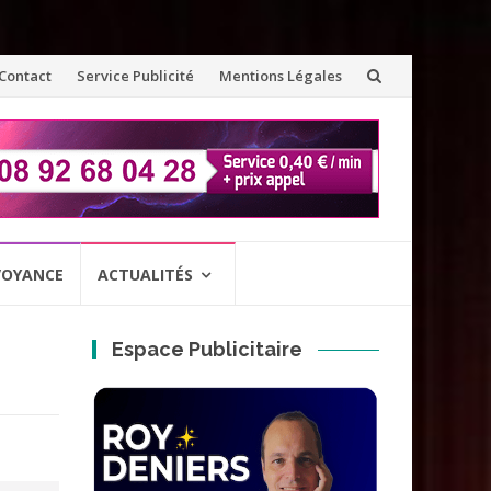
ler
Contact
Service Publicité
Mentions Légales
u
ontenu
VOYANCE
ACTUALITÉS
Espace Publicitaire