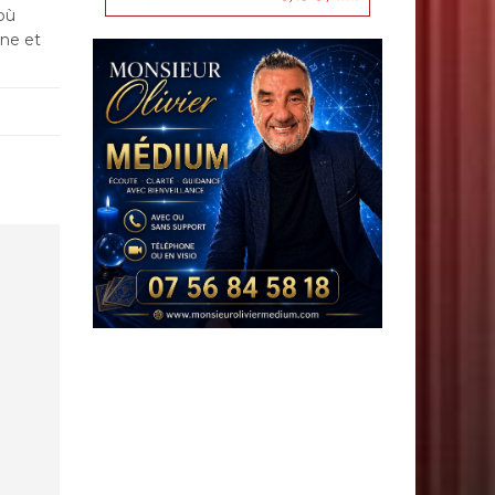
où
gne et