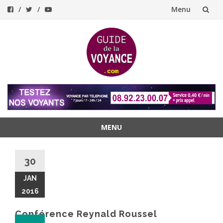
Menu
Aller
au
contenu
MENU
Aller
au
30
contenu
JAN
2016
Conférence Reynald Roussel