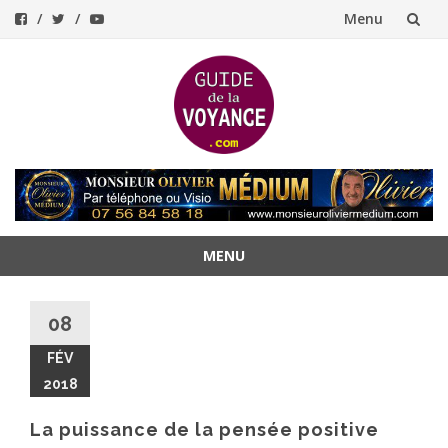
Menu
Aller
au
contenu
MENU
Aller
au
08
contenu
FÉV
2018
La puissance de la pensée positive