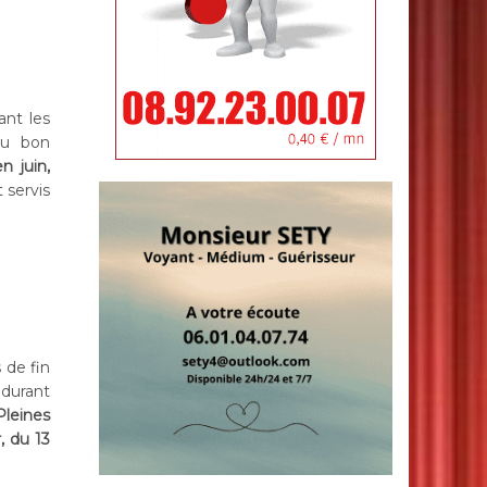
ant les
au bon
n juin,
 servis
s de fin
 durant
Pleines
, du 13