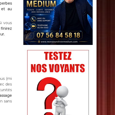
perbes
 et au
Si vous
finirez
ur.
nus (mi
vec des
tunités
passage
on sans