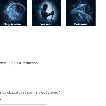
r
onse
/
par
La Rédaction
ps obligatoires sont indiqués avec
*
*