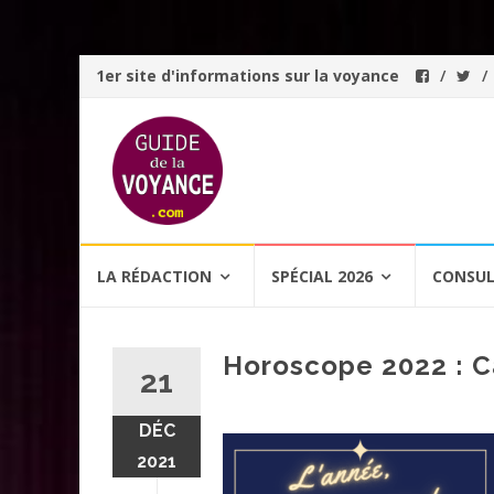
1er site d'informations sur la voyance
Aller
LA RÉDACTION
SPÉCIAL 2026
CONSUL
au
contenu
Horoscope 2022 : C
21
DÉC
2021