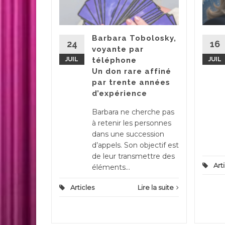
e la
s de la
Barbara Tobolosky,
24
16
rpétuelle
voyante par
es
JUIL
téléphone
JUIL
ides
Un don rare affiné
is avec le
par trente années
d’expérience
Barbara ne cherche pas
ire la suite
à retenir les personnes
dans une succession
d’appels. Son objectif est
de leur transmettre des
Art
éléments...
Articles
Lire la suite