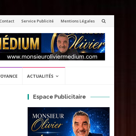
ler
Contact
Service Publicité
Mentions Légales
u
ontenu
VOYANCE
ACTUALITÉS
Espace Publicitaire