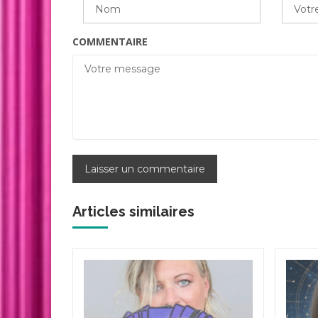
COMMENTAIRE
Articles similaires
ivier
’une voix