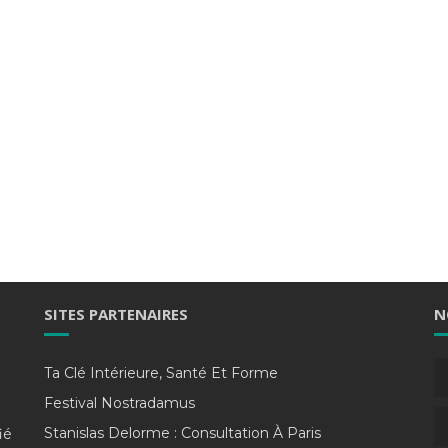
SITES PARTENAIRES
N
Ta Clé Intérieure, Santé Et Forme
Festival Nostradamus
Stanislas Delorme : Consultation À Paris
ié