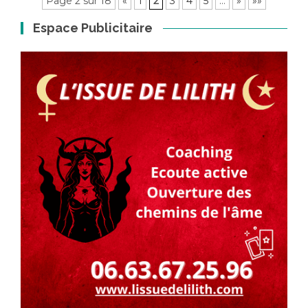
Page 2 sur 18
«
1
2
3
4
5
…
»
»»
Espace Publicitaire