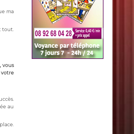
que ma
 tout.
, vous
 votre
uccès.
llée au
place.