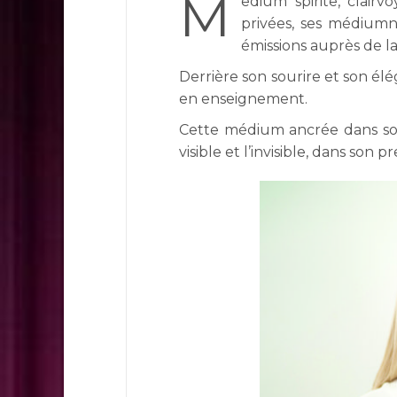
M
edium spirite, clairv
privées, ses médiumni
émissions auprès de l
Derrière son sourire et son él
en enseignement.
Cette médium ancrée dans son 
visible et l’invisible, dans son p