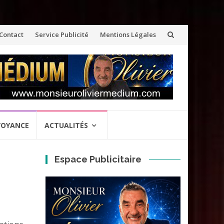
ler
Contact
Service Publicité
Mentions Légales
u
ontenu
VOYANCE
ACTUALITÉS
Espace Publicitaire