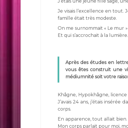
J’étais une jeune fille sage, un
Je visais l’excellence en tout
famille était très modeste.
On me surnommait « Le mur » ca
Et qui s’accrochait à la lumière
Après des études en lettr
vous êtes construit une vi
médiumnité soit votre raiso
Khâgne, Hypokhâgne, licence à
J’avais 24 ans, j’étais insérée 
corps.
En apparence, tout allait bien.
Mon corps parlait pour moi, moi