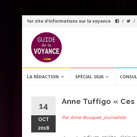
1er site d'informations sur la voyance
Aller
LA RÉDACTION
SPÉCIAL 2026
CONSUL
au
contenu
Anne Tuffigo « Ces
14
Par Anne Bouquet, journaliste
OCT
2018