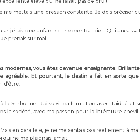
e excellente élève qui ne faisait pas de bruit.
. Je me mettais une pression constante. Je dois préciser 
r j’étais une enfant qui ne montrait rien. Qui encaissait
. Je prenais sur moi.
es modernes, vous êtes devenue enseignante. Brillante
e agréable. Et pourtant, le destin a fait en sorte que
n d’être.
 la Sorbonne…J’ai suivi ma formation avec fluidité et s
dans la société, avec ma passion pour la littérature chevi
 Mais en parallèle, je ne me sentais pas réellement à ma 
 qui ne me plaignais jamais.