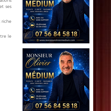
ations
et ses
 riche
tre le