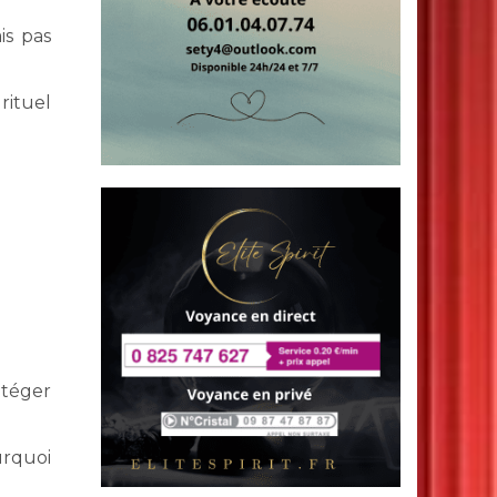
is pas
rituel
otéger
urquoi