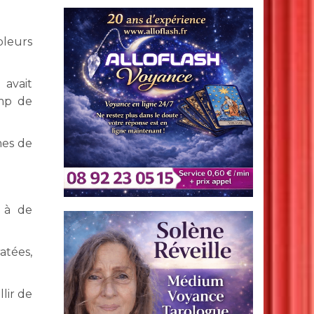
pleurs
 avait
amp de
mes de
é à de
atées,
llir de