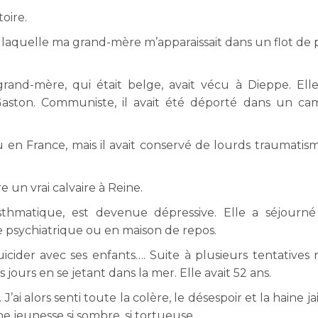
oire.
ur laquelle ma grand-mère m’apparaissait dans un flot de 
rand-mère, qui était belge, avait vécu à Dieppe. Elle
aston. Communiste, il avait été déporté dans un c
enu en France, mais il avait conservé de lourds traumatis
vre un vrai calvaire à Reine.
asthmatique, est devenue dépressive. Elle a séjourn
 psychiatrique ou en maison de repos.
uicider avec ses enfants…. Suite à plusieurs tentatives r
es jours en se jetant dans la mer. Elle avait 52 ans.
 J’ai alors senti toute la colère, le désespoir et la haine jai
e jeunesse si sombre, si tortueuse.