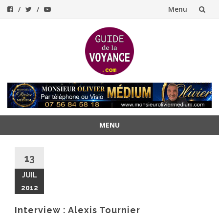
Menu
Aller
au
contenu
MENU
Aller
au
13
contenu
JUIL
2012
Interview : Alexis Tournier