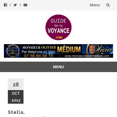
Menu
Aller
au
contenu
MENU
Aller
au
28
contenu
OCT
2013
Stella,