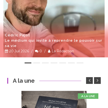
Cédric Pajot
Le médium qui invite à reprendre le pouvoir sur
sa vie
20 Juil 2026
/
0
/
La Rédaction
A la une
A LA UNE