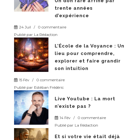
Un don rare affiné par
trente années
d’expérience
24 Juil
/
0 commentaire
Publié par
La Rédaction
L’École de la Voyance : Un
lieu pour comprendre,
explorer et faire grandir
son intuition
15 Fév
/
0 commentaire
Publié par
Estéban Frédéric
Live Youtube : La mort
n’existe pas ?
14 Fév
/
0 commentaire
Publié par
La Rédaction
Et si votre vie était déjà