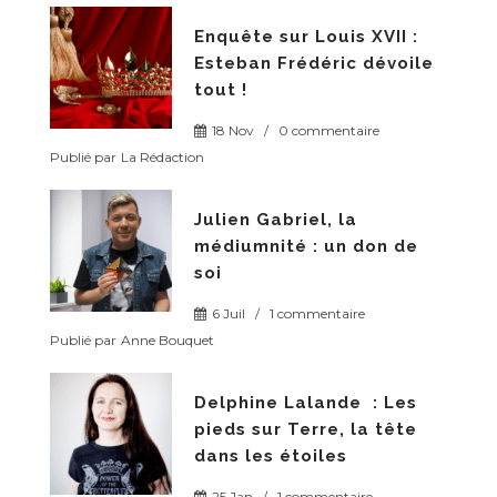
Enquête sur Louis XVII :
Esteban Frédéric dévoile
tout !
18 Nov
/
0 commentaire
Publié par
La Rédaction
Julien Gabriel, la
médiumnité : un don de
soi
6 Juil
/
1 commentaire
Publié par
Anne Bouquet
Delphine Lalande : Les
pieds sur Terre, la tête
dans les étoiles
25 Jan
/
1 commentaire