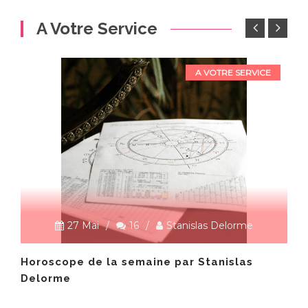
A Votre Service
A VOTRE SERVICE
27 Mai
/
16
/
Stanislas Delorme
Horoscope de la semaine par Stanislas
Delorme