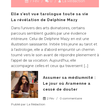
7 Fév
/
0
/
La Rédaction
Elle s’est vue tarologue toute sa vie
L
La révélation de Delphine Mazy
Pa
ch
Dans l’univers des arts divinatoires, certains
de
parcours semblent guidés par une évidence
su
intérieure. Celui de Delphine Mazy en est une
m
illustration saisissante. Initiée très jeune au tarot et
ré
à l’astrologie, elle a d’abord emprunté un chemin
la
tourné vers le soin avant de répondre pleinement à
l’appel de sa vocation. Aujourd’hui, elle
accompagne celles et ceux qui traversent […]
Assumer sa médiumnité :
Le jour où Aramenne a
cessé de douter
2 Fév
/
0 commentaire
Publié par
La Rédaction