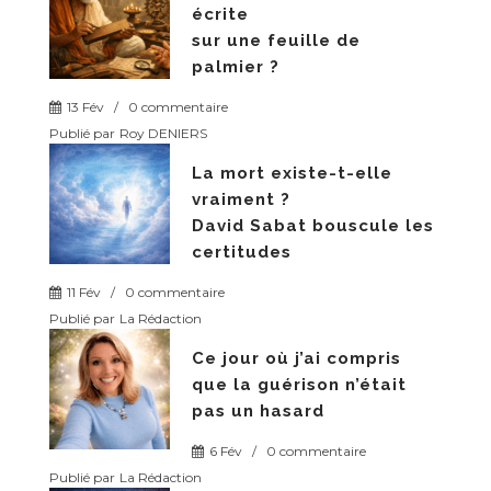
écrite
sur une feuille de
palmier ?
13 Fév
/
0 commentaire
Publié par
Roy DENIERS
La mort existe-t-elle
vraiment ?
David Sabat bouscule les
certitudes
11 Fév
/
0 commentaire
Publié par
La Rédaction
Ce jour où j’ai compris
que la guérison n’était
pas un hasard
6 Fév
/
0 commentaire
Publié par
La Rédaction